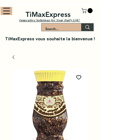
TiMaxExpress
Innovative Solutions for Your Daily Life!
TiMaxExpress vous souhaite la bienvenue !