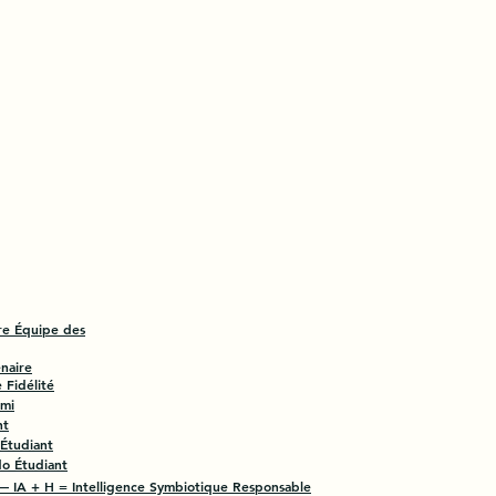
re Équipe des
naire
Fidélité
Ami
nt
 Étudiant
do Étudiant
— IA + H = Intelligence Symbiotique Responsable