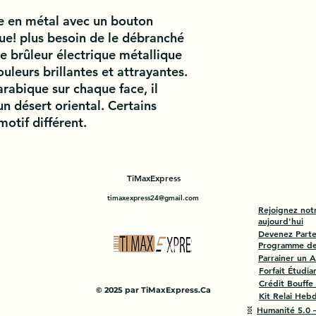
ue en métal avec un bouton
ue! plus besoin de le débranché
Ce brûleur électrique métallique
uleurs brillantes et attrayantes.
rabique sur chaque face, il
un désert oriental. Certains
motif différent.
TiMaxExpress
timaxexpress24@gmail.com
Rejoignez not
aujourd'hui
Devenez Parte
Programme de 
Parrainer un 
Forfait Étudia
Crédit Bouffe
© 2025 par TiMaxExpress.Ca
Kit Relai Heb
🧬
Humanité 5.0 