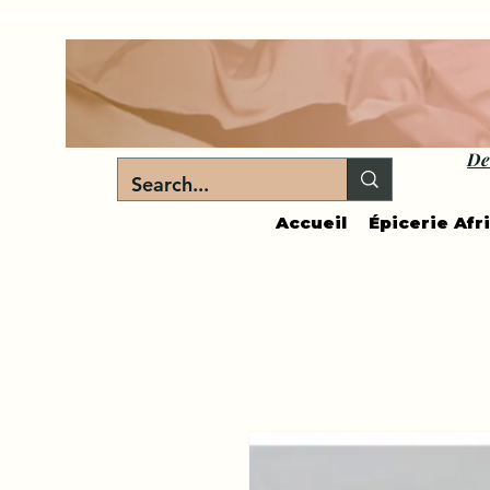
De
Accueil
Épicerie Afr