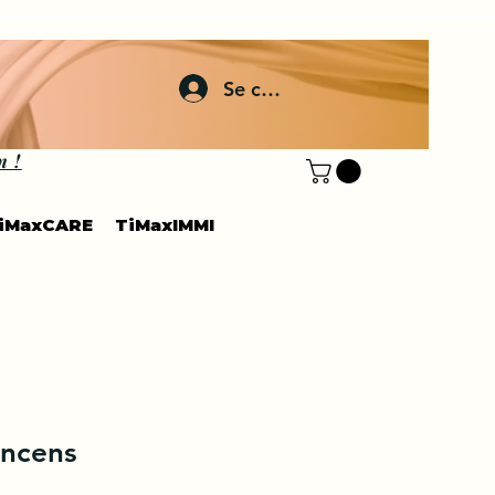
Se connecter
n !
iMaxCARE
TiMaxIMMI
encens