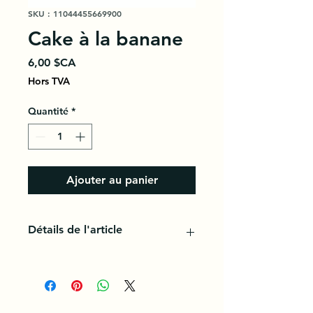
SKU : 11044455669900
Cake à la banane
Prix
6,00 $CA
Hors TVA
Quantité
*
Ajouter au panier
Détails de l'article
Un gâteau est une pâtisserie
préparée à partir d'une pâte sucrée
cuite au four généralement dans un
moule. Cette pâte est préparée à