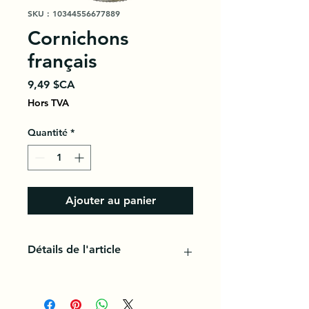
SKU : 10344556677889
Cornichons
français
Prix
9,49 $CA
Hors TVA
Quantité
*
Ajouter au panier
Détails de l'article
Un cornichon est une variété de
concombre (Cucumis sativus),