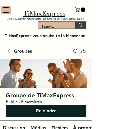
TiMaxExpress
Des Solutions Innovantes au Service de Votre Quotidien !
TiMaxExpress vous souhaite la bienvenue !
Groupes
Groupe de TiMaxExpress
Public
·
5 membres
Rejoindre
Discussion
Médias
Fichiers
À propos