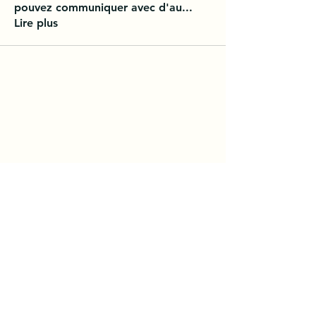
pouvez communiquer avec d'au
...
Lire plus
Conditions Générales d'Utilisation et de Service. /
/ Politique de Confidentialité
Rejoignez notre Équipe des aujourd'hui
Devenez Partenaire
Programme de Fidélité
Parrainer un Ami
Forfait Étudiant