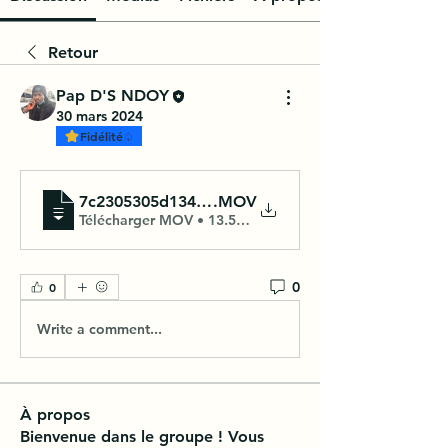
Retour
Pap D'S NDOY
30 mars 2024
Fidélité♤
7c2305305d134227a9a777b76df2c89c
.MOV
Télécharger MOV • 13.50MB
0
0
Write a comment...
À propos
Bienvenue dans le groupe ! Vous