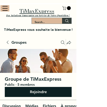
TiMaxExpress
Des Solutions Innovantes au Service de Votre Quotidien !
TiMaxExpress vous souhaite la bienvenue !
Groupes
Groupe de TiMaxExpress
Public
·
5 membres
Rejoindre
Discussion
Médias
Fichiers
À propos