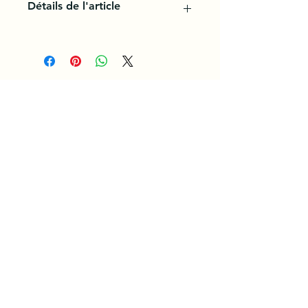
Détails de l'article
La chapelure est un produit culinaire
constitué de miettes plus ou moins
grosses, de pain ou de biscotte.
Originellement, elle est constituée
de pain sec ou séché au four.
Conditions Générales d'Utilisation et de Service. /
/ Politique de Confidentialité
Rejoignez notre Équipe des aujourd'hui
Devenez Partenaire
Programme de Fidélité
Parrainer un Ami