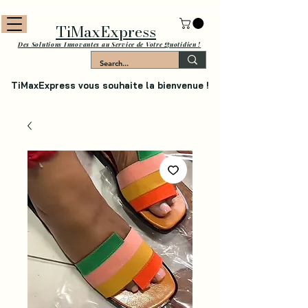
TiMaxExpress
Des Solutions Innovantes au Service de Votre Quotidien !
TiMaxExpress vous souhaite la bienvenue !