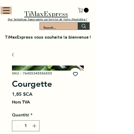
TiMaxExpress
Des Solutions Innovantes au Service de Votre Quotidien !
TiMaxExpress vous souhaite la bienvenue !
SKU : 76455345556555
Courgette
Prix
1,85 $CA
Hors TVA
Quantité
*