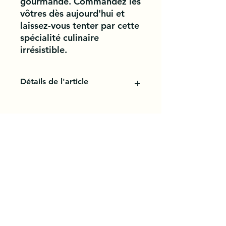
gourmande. Commandez les 
vôtres dès aujourd'hui et 
laissez-vous tenter par cette 
spécialité culinaire 
irrésistible.
Détails de l'article
Un croissant est une viennoiserie à
base d'une pâte levée feuilletée
spécifique, la pâte à croissant, qui
comporte de la levure et une
proportion importante de beurre