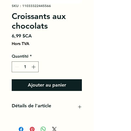
SKU : 11033322445566
Croissants aux
chocolats
Prix
6,99 $CA
Hors TVA
Quantité
*
Ajouter au panier
Détails de l'article
Un croissant est une viennoiserie à
base d'une pâte levée feuilletée