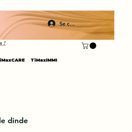
Se connecter
n !
iMaxCARE
TiMaxIMMI
de dinde