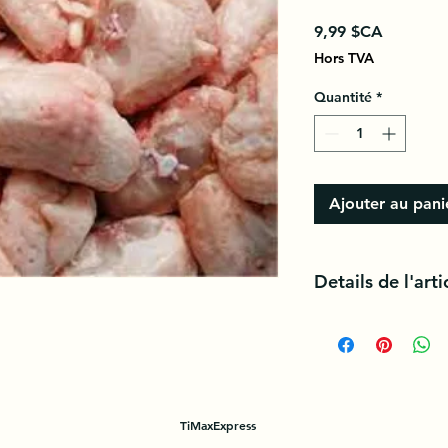
Prix
9,99 $CA
Hors TVA
Quantité
*
Ajouter au pani
Details de l'arti
Le croupion de dind
la queue de la dinde
dans certaines cuisin
TiMaxExpress