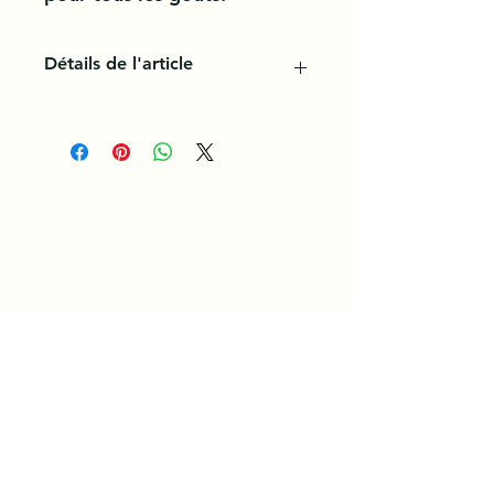
Détails de l'article
Découvrez les meilleurs fromages
québécois déjà râpés : doux,
fermes, sans lactose ou vieillis, il y
en a pour tous les goûts!
Conditions Générales d'Utilisation et de Service. /
/ Politique de Confidentialité