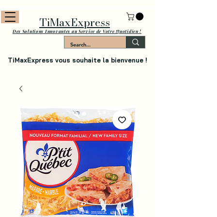
TiMaxExpress
Des Solutions Innovantes au Service de Votre Quotidien !
TiMaxExpress vous souhaite la bienvenue !