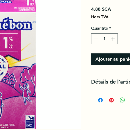
Prix
4,88 $CA
Hors TVA
Quantité
*
Ajouter au pani
Détails de l'arti
Lait canadien de qual
propriété de product
croissance artificiel