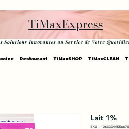
TiMaxExpress
s Solutions Innovantes au Service de Votre Quotidie
icaine
Restaurant
TiMaxSHOP
TiMaxCLEAN
T
Lait 1%
SKU : 10633344556678