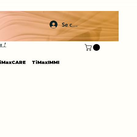
Se connecter
n !
iMaxCARE
TiMaxIMMI