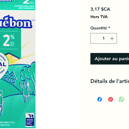
Prix
3,17 $CA
Hors TVA
Quantité
*
Ajouter au pani
Détails de l'arti
Lait canadien de qual
propriété de product
croissance artificiel