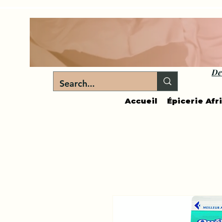
De
Accueil
Épicerie Afr