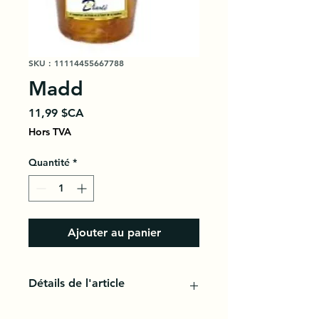
SKU : 11114455667788
Madd
Prix
11,99 $CA
Hors TVA
Quantité
*
Ajouter au panier
Détails de l'article
C'est un fruit trés connu au sénégal