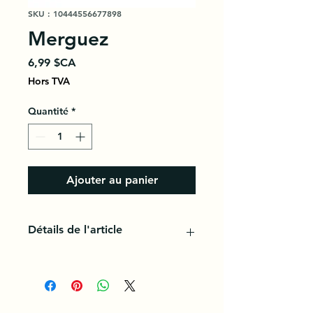
SKU : 10444556677898
Merguez
Prix
6,99 $CA
Hors TVA
Quantité
*
Ajouter au panier
Détails de l'article
La merguez est une petite saucisse
rouge épicée du Maghreb,
d'environ deux centimètres de
diamètre et d'une quinzaine de