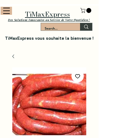
TiMaxExpress
Des Solutions Innovantes au Service de Votre Quotidien !
TiMaxExpress vous souhaite la bienvenue !