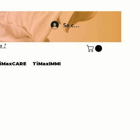
Se connecter
n !
iMaxCARE
TiMaxIMMI