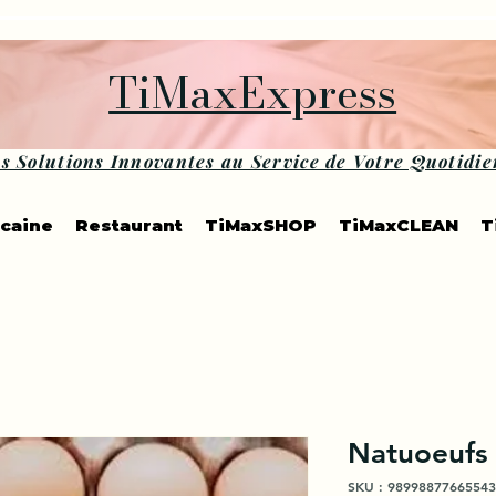
TiMaxExpress
s Solutions Innovantes au Service de Votre Quotidie
icaine
Restaurant
TiMaxSHOP
TiMaxCLEAN
T
Natuoeufs
SKU : 98998877665543