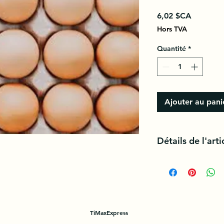
Prix
6,02 $CA
Hors TVA
Quantité
*
Ajouter au pani
Détails de l'arti
L'œuf, en tant qu'al
d'élevages divers et
nourriture simple ou
TiMaxExpress