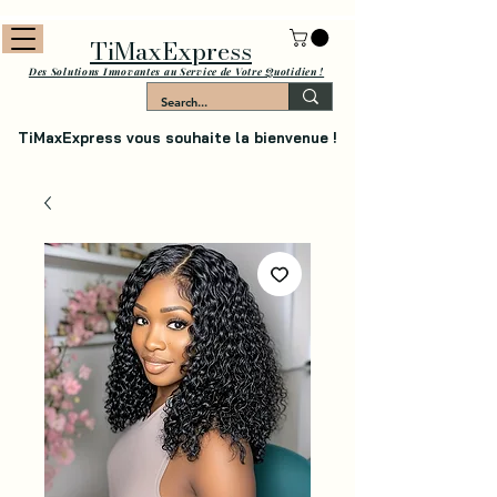
TiMaxExpress
Des Solutions Innovantes au Service de Votre Quotidien !
TiMaxExpress vous souhaite la bienvenue !