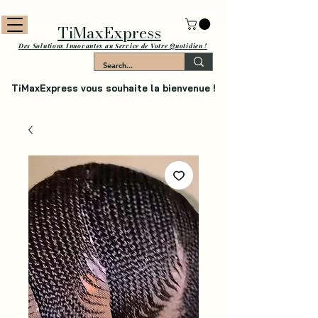
TiMaxExpress
Des Solutions Innovantes au Service de Votre Quotidien !
TiMaxExpress vous souhaite la bienvenue !