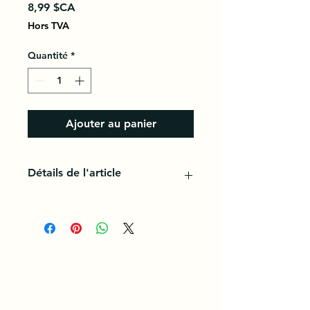
Prix
8,99 $CA
Hors TVA
Quantité
*
Ajouter au panier
Détails de l'article
Spécialiste en transformation et
conditionnement, Zena fabrique
près de 50 produits différents :
confitures, jus, sirops, miel
permettent de valoriser les
productions de mangues, baobab,
bissap, gingembre, papaye…de
milliers de producteurs à travers le