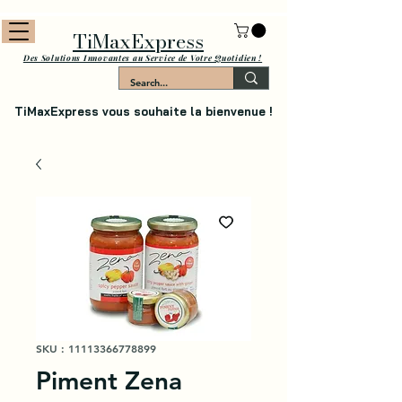
TiMaxExpress
Des Solutions Innovantes au Service de Votre Quotidien !
TiMaxExpress vous souhaite la bienvenue !
SKU : 11113366778899
Piment Zena