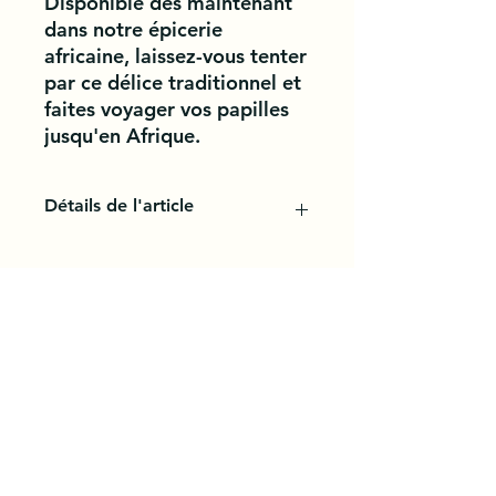
Disponible dès maintenant 
dans notre épicerie 
africaine, laissez-vous tenter 
par ce délice traditionnel et 
faites voyager vos papilles 
jusqu'en Afrique.
Détails de l'article
Le Pondu ingredients : cassava ,
également connu sous les noms de
Saka Saka ou Kwem, est un plat
emblématique de la cuisine
africaine.