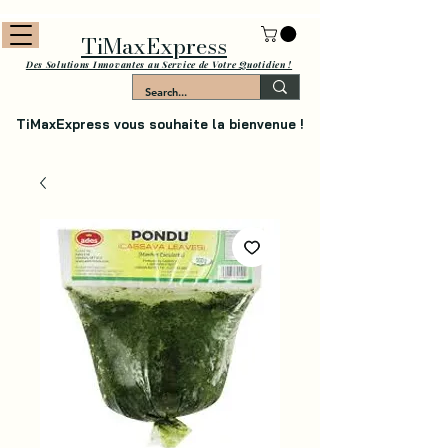
TiMaxExpress
Des Solutions Innovantes au Service de Votre Quotidien !
TiMaxExpress vous souhaite la bienvenue !