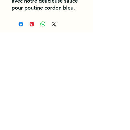
avec notre délicieuse sauce 
pour poutine cordon bleu.
Conditions Générales d'Utilisation et de Service. /
/ Politique de Confidentialité
Rejoignez notre Équipe des aujourd'hui
Devenez Partenaire
Programme de Fidélité
Parrainer un Ami