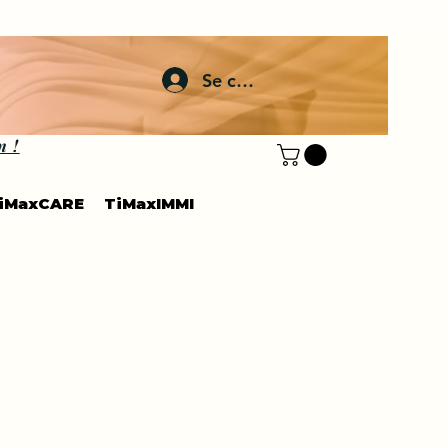
Se connecter
n !
iMaxCARE
TiMaxIMMI