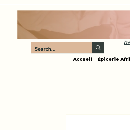
De
Accueil
Épicerie Afr