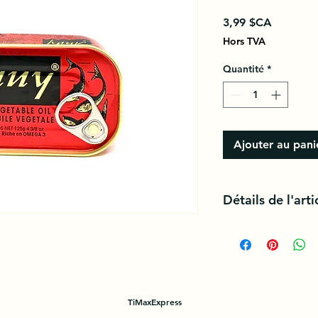
Prix
3,99 $CA
Hors TVA
Quantité
*
Ajouter au pani
Détails de l'arti
La mise en boite se 
éviscérées et cuites,
végétale parfois enr
TiMaxExpress