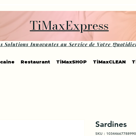
TiMaxExpress
s Solutions Innovantes au Service de Votre Quotidie
icaine
Restaurant
TiMaxSHOP
TiMaxCLEAN
T
Sardines
SKU : 10344667788990